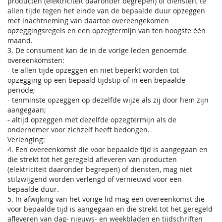
producten (elektriciteit daaronder begrepen) of diensten, te
allen tijde tegen het einde van de bepaalde duur opzeggen
met inachtneming van daartoe overeengekomen
opzeggingsregels en een opzegtermijn van ten hoogste één
maand.
3. De consument kan de in de vorige leden genoemde
overeenkomsten:
- te allen tijde opzeggen en niet beperkt worden tot
opzegging op een bepaald tijdstip of in een bepaalde
periode;
- tenminste opzeggen op dezelfde wijze als zij door hem zijn
aangegaan;
- altijd opzeggen met dezelfde opzegtermijn als de
ondernemer voor zichzelf heeft bedongen.
Verlenging:
4. Een overeenkomst die voor bepaalde tijd is aangegaan en
die strekt tot het geregeld afleveren van producten
(elektriciteit daaronder begrepen) of diensten, mag niet
stilzwijgend worden verlengd of vernieuwd voor een
bepaalde duur.
5. In afwijking van het vorige lid mag een overeenkomst die
voor bepaalde tijd is aangegaan en die strekt tot het geregeld
afleveren van dag- nieuws- en weekbladen en tijdschriften