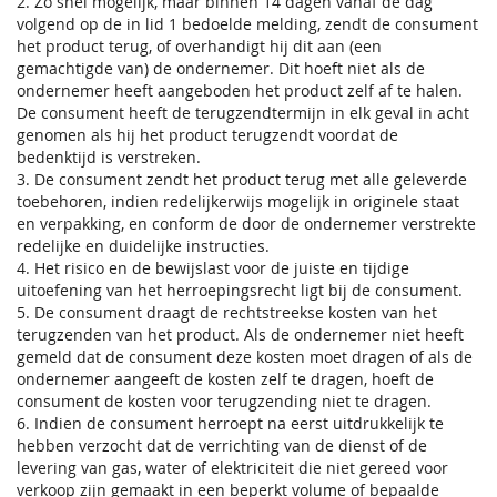
2. Zo snel mogelijk, maar binnen 14 dagen vanaf de dag
volgend op de in lid 1 bedoelde melding, zendt de consument
het product terug, of overhandigt hij dit aan (een
gemachtigde van) de ondernemer. Dit hoeft niet als de
ondernemer heeft aangeboden het product zelf af te halen.
De consument heeft de terugzendtermijn in elk geval in acht
genomen als hij het product terugzendt voordat de
bedenktijd is verstreken.
3. De consument zendt het product terug met alle geleverde
toebehoren, indien redelijkerwijs mogelijk in originele staat
en verpakking, en conform de door de ondernemer verstrekte
redelijke en duidelijke instructies.
4. Het risico en de bewijslast voor de juiste en tijdige
uitoefening van het herroepingsrecht ligt bij de consument.
5. De consument draagt de rechtstreekse kosten van het
terugzenden van het product. Als de ondernemer niet heeft
gemeld dat de consument deze kosten moet dragen of als de
ondernemer aangeeft de kosten zelf te dragen, hoeft de
consument de kosten voor terugzending niet te dragen.
6. Indien de consument herroept na eerst uitdrukkelijk te
hebben verzocht dat de verrichting van de dienst of de
levering van gas, water of elektriciteit die niet gereed voor
verkoop zijn gemaakt in een beperkt volume of bepaalde