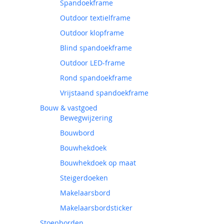
Spandoekframe
Outdoor textielframe
Outdoor klopframe
Blind spandoekframe
Outdoor LED-frame
Rond spandoekframe
Vrijstaand spandoekframe
Bouw & vastgoed
Bewegwijzering
Bouwbord
Bouwhekdoek
Bouwhekdoek op maat
Steigerdoeken
Makelaarsbord
Makelaarsbordsticker
Stoepborden