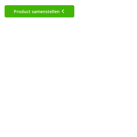
Product samenstellen
Premium stormparaplu
Basic golfparaplu
Premium klassieke paraplu
Basic stormparaplu
Basic klassieke paraplu
Premium golfparaplu
Duurzame golfparaplu
Duurzame opvouwbare paraplu