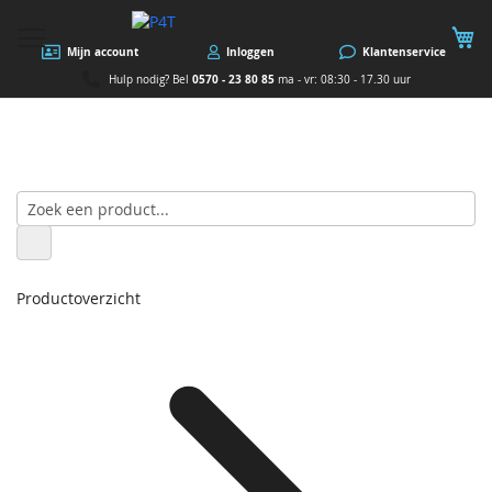
W
Mijn account
Inloggen
Klantenservice
0570 - 23 80 85
Hulp nodig? Bel
ma - vr: 08:30 - 17.30 uur
Productoverzicht