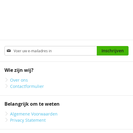
Marine blauw
Abonneer
Inschrijven
u
op
onze
Wie zijn wij?
nieuwsbrief
Over ons
Contactformulier
Belangrijk om te weten
Algemene Voorwaarden
Privacy Statement