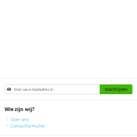
Abonneer
Inschrijven
u
op
onze
Wie zijn wij?
nieuwsbrief
Over ons
Contactformulier