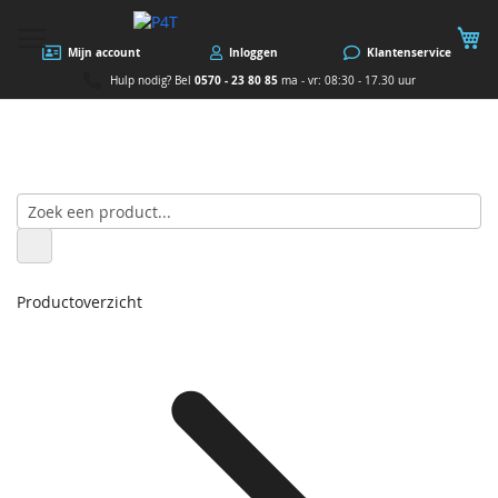
W
Mijn account
Inloggen
Klantenservice
0570 - 23 80 85
Hulp nodig? Bel
ma - vr: 08:30 - 17.30 uur
Productoverzicht