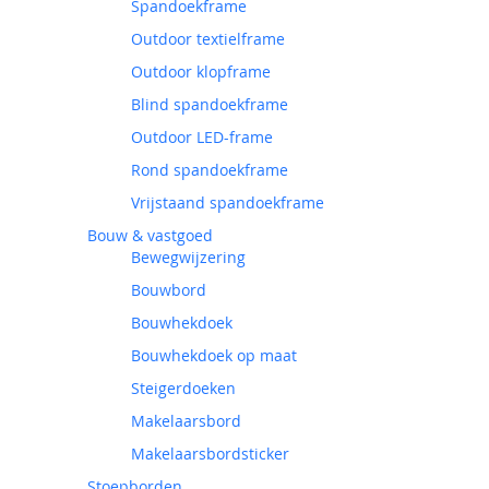
Spandoekframe
Outdoor textielframe
Outdoor klopframe
Blind spandoekframe
Outdoor LED-frame
Rond spandoekframe
Vrijstaand spandoekframe
Bouw & vastgoed
Bewegwijzering
Bouwbord
Bouwhekdoek
Bouwhekdoek op maat
Steigerdoeken
Makelaarsbord
Makelaarsbordsticker
Stoepborden