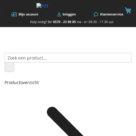
W
Mijn account
Inloggen
Klantenservice
0570 - 23 80 85
Hulp nodig? Bel
ma - vr: 08:30 - 17.30 uur
Productoverzicht