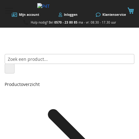
W
Mijn account
Inloggen
Klantenservice
0570 - 23 80 85
Hulp nodig? Bel
ma - vr: 08:30 - 17.30 uur
Productoverzicht